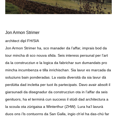
Jon Armon Strimer
architect dipl FH/SIA
Jon Armon Strimer ha, sco manader da l’affar, imprais bod da
tour mincha di sco nouva sfida. Seis interess persunal per l’art
da la construcziun e la logica da fabrichar sun dumandats pro
mincha incumbenza e tilla inrichischan. Sia lavur es marcada da
soluziuns bain ponderadas. La vasta diversità da sia lavur dà
perdütta dad incletta per tuot ils partecipats. Davo avair absolt il
giarsunadi da disegnadur da construcziun ota in l’affar da seis
genituors, ha el terminà cun success il stüdi dad architectura a
la scoula ota zürigaisa a Winterthur (ZHW). Lura ha’l lavurà
duos ons i’ls contuorns da San Galla, ingio ch’el ha das-chü far